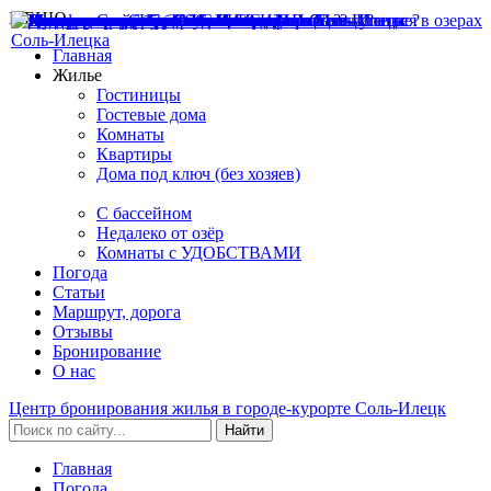
МЕНЮ
Главная
Жилье
Гостиницы
Гостевые дома
Комнаты
Квартиры
Дома под ключ (без хозяев)
C бассейном
Недалеко от озёр
Комнаты с УДОБСТВАМИ
Погода
Статьи
Маршрут, дорога
Отзывы
Бронирование
О нас
Центр бронирования жилья в городе-курорте
Соль-Илецк
Найти
Главная
Погода