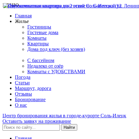
МЕНЮ
Главная
Жилье
Гостиницы
Гостевые дома
Комнаты
Квартиры
Дома под ключ (без хозяев)
C бассейном
Недалеко от озёр
Комнаты с УДОБСТВАМИ
Погода
Статьи
Маршрут, дорога
Отзывы
Бронирование
О нас
Центр бронирования жилья в городе-курорте
Соль-Илецк
Оставить заявку на проживание
Найти
Главная