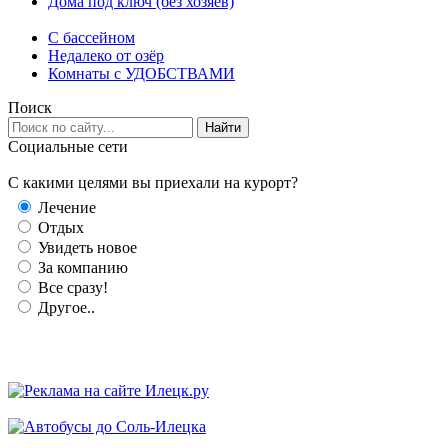
Дома под ключ (без хозяев)
C бассейном
Недалеко от озёр
Комнаты с УДОБСТВАМИ
Поиск
Найти
Социальные сети
С какими целями вы приехали на курорт?
Лечение
Отдых
Увидеть новое
За компанию
Все сразу!
Другое..