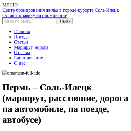
МЕНЮ
Центр бронирования жилья в городе-курорте
Соль-Илецк
Оставить заявку на проживание
Найти
Главная
Погода
Статьи
Маршрут, дорога
Отзывы
Бронирование
О нас
Пермь – Соль-Илецк
(маршрут, расстояние, дорога
на автомобиле, на поезде,
автобусе)